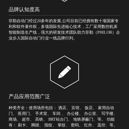
品牌认知度高
菲勒自动门经过20多年的发展,公司目前已经拥有数十项国家专
利和软件著作权，多项国际先进核心技术，工厂采用数控机床
智能制造生产线，强大的研发技术团队助力菲勒（PHILOR）企
业步入国际自动门行业一线品牌行列。
产品应用范围广泛
种类齐全：使用场所包括：
酒店
、
宾馆
、
饭店
、
家用自动
门
、
医用门
、
手术室
、
车间
、
办公楼
、
办公室
、
写字楼
、
商场
、
超市
、
高铁
、
BRT站台门
、
地铁屏蔽门
、等。 功能
有：
刷卡
、
脚踏
、
指纹
、
掌纹
、
密码
、
红外
、
遥控
、等。