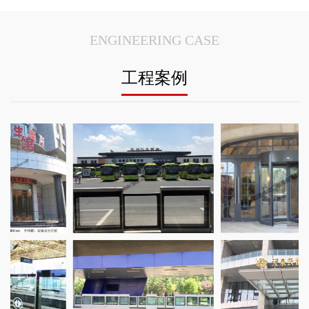
ENGINEERING CASE
工程案例
名轩宾馆项
RT安全门案例_亳州汽车站项目
苏州三翼自动旋转门案例_苏
成都磁悬
汉十线高铁
T站台安全门案例_济南BRT城市快
南京溧水两翼旋转门案例_溧
江苏两翼