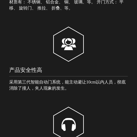
材质有：
不锈钢
、
铝合金
、
铜
、
玻璃
、等。 开门方式：
平
移
、
旋转门
、
推拉
、
折叠
、等。
产品安全性高
采用第三代智能自动门系统，能主动避让10cm以内人员，彻底
消除了撞人，夹人现象的发生。